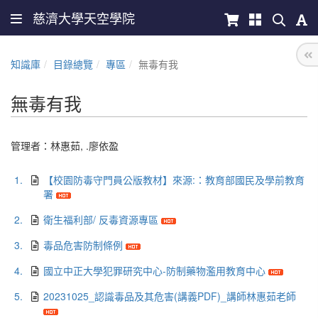
慈濟大學天空學院
知識庫
目錄總覽
專區
無毒有我
無毒有我
管理者：
林惠茹
,
.廖依盈
1.
【校園防毒守門員公版教材】來源:：教育部國民及學前教育
署
2.
衛生福利部/ 反毒資源專區
3.
毒品危害防制條例
4.
國立中正大學犯罪研究中心-防制藥物濫用教育中心
5.
20231025_認識毒品及其危害(講義PDF)_講師林惠茹老師