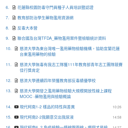
6.
花蓮縣校園防毒守門員種子人員培訓暨認證
7.
教育部防治學生藥物濫用資源網
8.
反毒大本營
9.
聯合國及台灣TFDA_藥物濫用案件暨檢驗統計資料
10.
慈濟大學為東台灣唯一濫用藥物檢驗機構，協助宜蘭花蓮
台東濫用藥物的檢驗
11.
慈濟大學無毒有我志工隊獲111年教育部青年志工團隊競賽
佳行獎肯定
12.
慈濟大學連續四年榮獲教育部反毒績優學校
13.
慈濟大學開發之濫用藥物檢驗大規模開放性線上課程
MOOC -藥物濫用與檢驗概論
14.
現代柯南1-2 樣品的特性與差異
10:26
15.
現代柯南2-2我願意交出我尿液
14:58
16.
現代柯南6_2 免疫檢驗一條線跟兩線，哪個才是檢
14:27