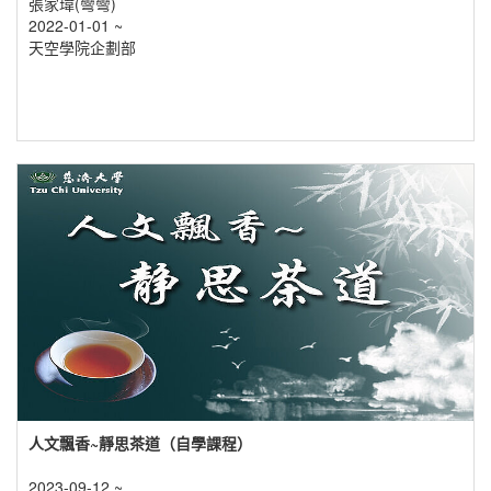
張家瑋(彎彎)
2022-01-01 ~
天空學院企劃部
人文飄香~靜思茶道（自學課程）
2023-09-12 ~