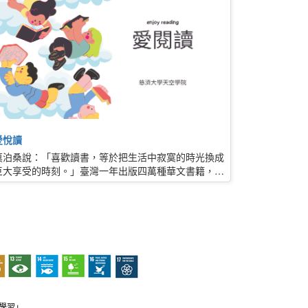
愛悅讀
莫泊桑說：「喜歡讀書，等於把生活中寂寞的時光換成
巨大享受的時刻。」臺灣一年出版四萬種華文書籍，在
浩瀚的書海中，你如何挑到喜歡的好書呢？《愛悅讀》
節目，用影像傳達「書」的魅力，用媒體的力量推動
「悅讀」，特邀楊照、傅月庵、曾淑賢、王秀園等顧問
群推薦好書，陳怡真、范欽慧、劉怡均、陳明麗主持。
電視與書的美好連結，盡在《愛悅讀》。
身學習」