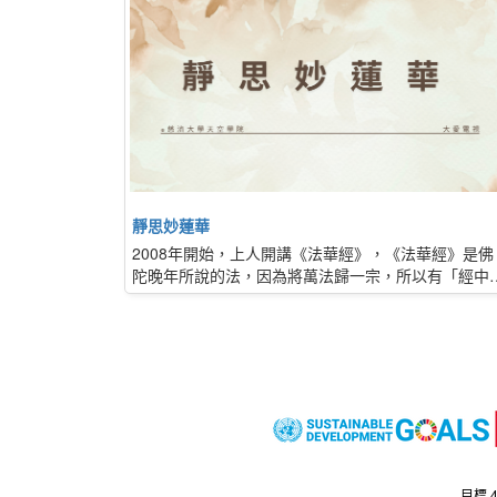
靜思妙蓮華
2008年開始，上人開講《法華經》，《法華經》是佛
陀晚年所說的法，因為將萬法歸一宗，所以有「經中
王」的名號，是入世修行之道。這部經就像蓮花一樣
淨，它宣說著微妙正確的佛法，數百年來，佛教修行
皆稱此經為大乘佛經園地中最美麗的花朵。日日聞法
將心洗滌到清澄，用佛法守護我們這念心，讓心不受
惱、人我是非污染，就像在污濁的池中，能生出了蓮
花。
法音宣流團隊推出「療癒果實」證嚴法師智慧語頻道
每日一則勵志語錄，擷取自「靜思妙蓮華」「人間菩
目標 