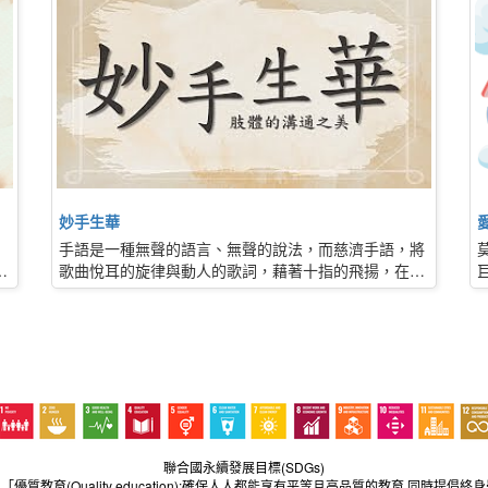
妙手生華
手語是一種無聲的語言、無聲的說法，而慈濟手語，將
之
歌曲悅耳的旋律與動人的歌詞，藉著十指的飛揚，在舞
清
臺上把 真、善、美傳遞到每個人的心中。
者
，
煩
，
聯合國永續發展目標(SDGs)
4「優質教育(Quality education):確保人人都能享有平等且高品質的教育,同時提倡終