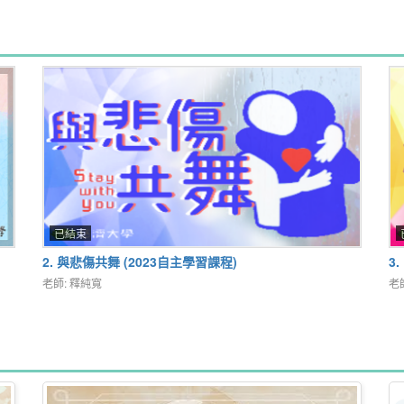
已結束
2. 與悲傷共舞 (2023自主學習課程)
3
老師: 釋純寬
老