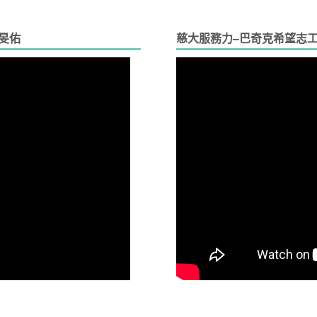
旻佑
慈大服務力–巴奇克希望志