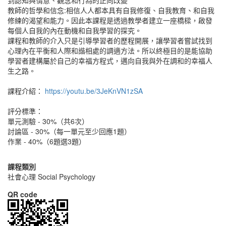
到認知與情意、觀念和行為的正向改變
教師的哲學和信念:相信人人都本具有自我修復、自我教育、和自我
修練的渴望和能力。因此本課程是透過教學者建立一座橋樑，啟發
每個人自我的內在動機和自我學習的探究。
課程和教師的介入只是引導學習者的歷程開展，讓學習者嘗試找到
心理內在平衡和人際和諧相處的調適方法。所以終極目的是能協助
學習者建構屬於自己的幸福方程式，邁向自我與外在調和的幸福人
生之路。
課程介紹：
https://youtu.be/3JeKnVN1zSA
評分標準：
單元測驗 - 30%（共6次）
討論區 - 30%（每一單元至少回應1題）
作業 - 40%（6題選3題）
課程類別
社會心理 Social Psychology
QR code